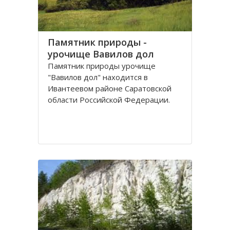
Памятник природы -
урочище Вавилов дол
Памятник природы урочище
"Вавилов дол" находится в
Ивантеевом районе Саратовской
области Российской Федерации.
Урочище "Вавилов дол", общей
площадью 115,7 га, расположен в
междуречье рек Чернава и Сухой
Иргиз в 3-х км западнее села
Щигры. Урочище состоит из двух
балок-оврагов: Вавилов дол и