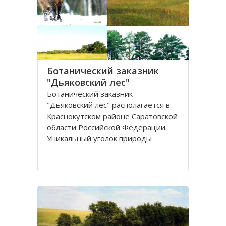
и памятников культуры, создания
Ботанический заказник
"Дьяковский лес"
Ботанический заказник
"Дьяковский лес" располагается в
Краснокутском районе Саратовской
области Российской Федерации.
Уникальный уголок природы
расположен в среднем течении
реки Еруслан, который
простирается с севера на юг на 19
км, а с запада на восток - на 30 км.
Лес национализирован после