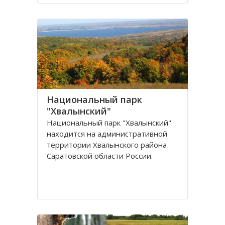
является административным
центром региона. Современное
Поволжье — наиболее
густозаселенный район России
Национальный парк
"Хвалынский"
Национальный парк "Хвалынский"
находится на административной
территории Хвалынского района
Саратовской области России.
Национальный парк, общей
площадью 114924 га, основан 19
августа 1994 года с целью
сохранения растительного и
животного мира, неживой природы