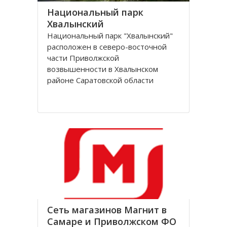
Национальный парк
Хвалынский
Национальный парк "Хвалынский"
расположен в северо-восточной
части Приволжской
возвышенности в Хвалынском
районе Саратовской области
России.
Национальный природный парк,
общей площадью 26037 га,
бразован в 1994 году с целью
сохранения редчайших природных
комплексов Хвалынских меловых
гор
Сеть магазинов Магнит в
Самаре и Приволжском ФО