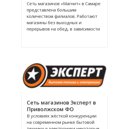
Сеть магазинов «Магнит» в Самаре
представлена большим
количеством филиалов. Работают
магазины без выходных и
перерывов на обед, в зависимости
от формата филиалы располагаются
стационарно или в жилых домах.
Филиалы имеют общий логотип,
внешнее и внутреннее
оформление выдержано в красно-
белой гамме
Сеть магазинов Эксперт в
Приволжском ФО
В условиях жёсткой конкуренции
на современном рынке бытовой
техники и электроники некоторые