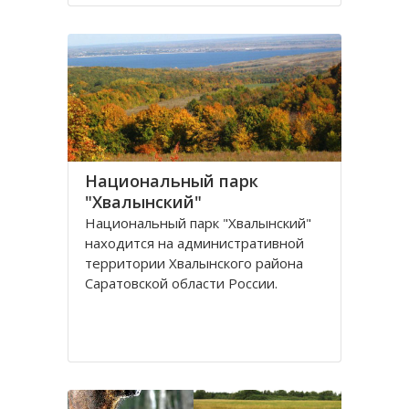
является административным
центром региона. Современное
Поволжье — наиболее
густозаселенный район России
Национальный парк
"Хвалынский"
Национальный парк "Хвалынский"
находится на административной
территории Хвалынского района
Саратовской области России.
Национальный парк, общей
площадью 114924 га, основан 19
августа 1994 года с целью
сохранения растительного и
животного мира, неживой природы