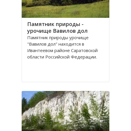
Памятник природы -
урочище Вавилов дол
Памятник природы урочище
"Вавилов дол" находится в
Ивантеевом районе Саратовской
области Российской Федерации.
Урочище "Вавилов дол", общей
площадью 115,7 га, расположен в
междуречье рек Чернава и Сухой
Иргиз в 3-х км западнее села
Щигры. Урочище состоит из двух
балок-оврагов: Вавилов дол и