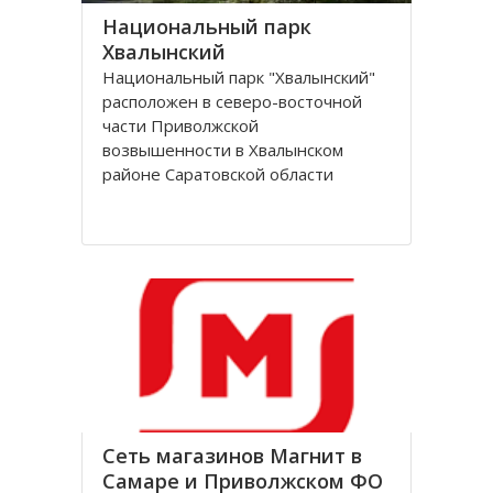
Национальный парк
Хвалынский
Национальный парк "Хвалынский"
расположен в северо-восточной
части Приволжской
возвышенности в Хвалынском
районе Саратовской области
России.
Национальный природный парк,
общей площадью 26037 га,
бразован в 1994 году с целью
сохранения редчайших природных
комплексов Хвалынских меловых
гор
Сеть магазинов Магнит в
Самаре и Приволжском ФО