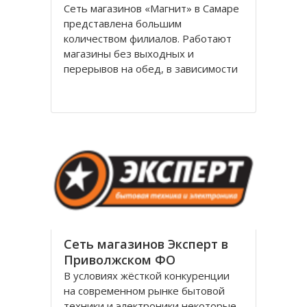
Сеть магазинов «Магнит» в Самаре
представлена большим
количеством филиалов. Работают
магазины без выходных и
перерывов на обед, в зависимости
от формата филиалы располагаются
стационарно или в жилых домах.
Филиалы имеют общий логотип,
внешнее и внутреннее
оформление выдержано в красно-
белой гамме
Сеть магазинов Эксперт в
Приволжском ФО
В условиях жёсткой конкуренции
на современном рынке бытовой
техники и электроники некоторые