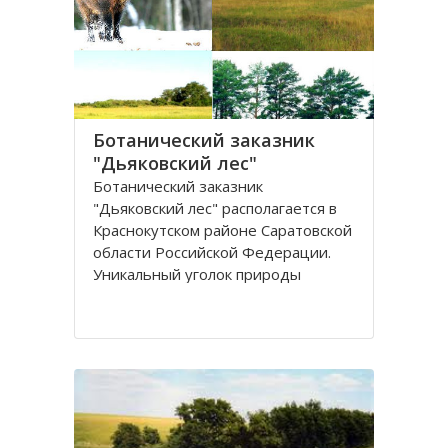
и памятников культуры, создания
Ботанический заказник
"Дьяковский лес"
Ботанический заказник
"Дьяковский лес" располагается в
Краснокутском районе Саратовской
области Российской Федерации.
Уникальный уголок природы
расположен в среднем течении
реки Еруслан, который
простирается с севера на юг на 19
км, а с запада на восток - на 30 км.
Лес национализирован после