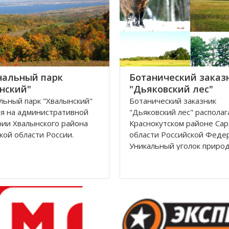
нальный парк
Ботанический заказ
нский"
"Дьяковский лес"
ьный парк "Хвалынский"
Ботанический заказник
я на административной
"Дьяковский лес" располаг
ии Хвалынского района
Краснокутском районе Сар
кой области России.
области Российской Феде
Уникальный уголок приро
льный парк, общей
расположен в среднем те
 114924 га, основан 19
реки Еруслан, который
1994 года с целью
простирается с севера на 
ия растительного и
км, а с запада на восток - н
о мира, неживой природы
иков культуры, создания
Лес национализирован по