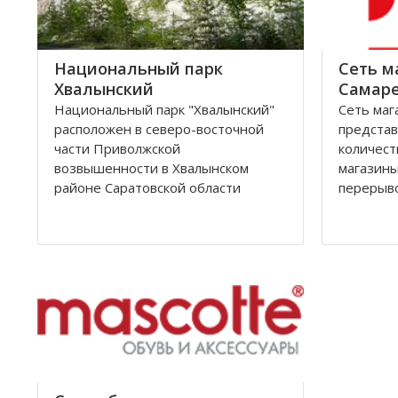
Национальный парк
Сеть м
Хвалынский
Самаре
Национальный парк "Хвалынский"
Сеть маг
расположен в северо-восточной
предста
части Приволжской
количест
возвышенности в Хвалынском
магазины
районе Саратовской области
перерыво
России.
от форма
стациона
Национальный природный парк,
Филиалы
общей площадью 26037 га,
внешнее
бразован в 1994 году с целью
оформлен
сохранения редчайших природных
белой га
комплексов Хвалынских меловых
гор