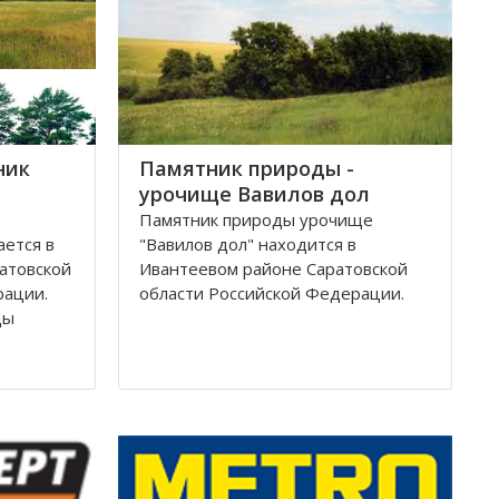
ник
Памятник природы -
урочище Вавилов дол
Памятник природы урочище
ается в
"Вавилов дол" находится в
атовской
Ивантеевом районе Саратовской
рации.
области Российской Федерации.
ды
чении
Урочище "Вавилов дол", общей
площадью 115,7 га, расположен в
юг на 19
междуречье рек Чернава и Сухой
а 30 км.
Иргиз в 3-х км западнее села
Щигры. Урочище состоит из двух
сле
балок-оврагов: Вавилов дол и