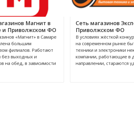
агазинов Магнит в
Сеть магазинов Эксп
 и Приволжском ФО
Приволжском ФО
азинов «Магнит» в Самаре
В условиях жёсткой конку
влена большим
на современном рынке бы
вом филиалов. Работают
техники и электроники н
 без выходных и
компании, работающие в 
в на обед, в зависимости
направлении, стараются 
та филиалы располагаются
свои позиции на рынке.
рно или в жилых домах.
Уникальный, в своём роде
 имеют общий логотип,
«Эксперт» имеет такую
 и внутреннее
возможность. Впервые по
ие выдержано в красно-
в 2004 году, торговая мар
мме