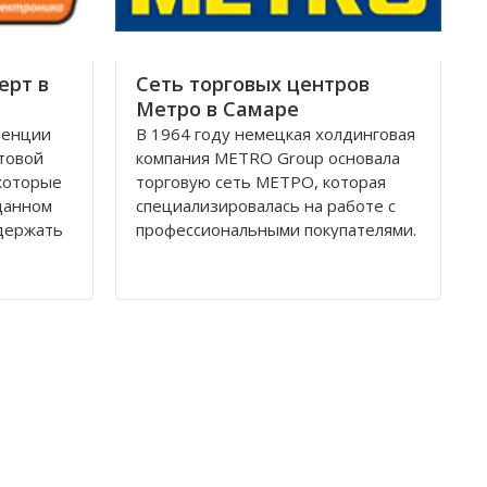
ерт в
Сеть торговых центров
Метро в Самаре
ренции
В 1964 году немецкая холдинговая
товой
компания METRO Group основала
екоторые
торговую сеть МЕТРО, которая
данном
специализировалась на работе с
удержать
профессиональными покупателями.
За более чем сорокалетнюю
, проект
деятельность торговые центры
МЕТРО распространились по всему
явившись
миру, в том числе магазины
ка
компании появились и в России