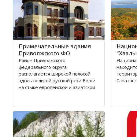
Примечательные здания
Нацио
Приволжского ФО
"Хвалы
Район Приволжского
Национал
федерального округа
находитс
располагается широкой полосой
территор
вдоль великой русской реки Волги
Саратовс
на стыке европейской и азиатской
частей России. Самара - красивый и
Национа
интересный город России,
площадью
является административным
августа 
центром региона. Современное
сохранен
Поволжье — наиболее
животног
густозаселенный район России
и памятн